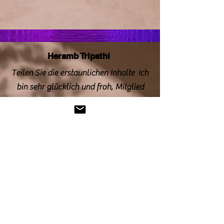
Heramb Tripathi
Teilen Sie die erstaunlichen Inhalte Ich
bin sehr glücklich und froh, Mitglied
dieser Unterhaltungswebsite zu sein.
Einführung
Hallo,
Ich freue mich, meine Errungenschaften auf dem
Gebiet der Regie und des Filmemachens und einen
Einblick in mein Leben bei der indischen