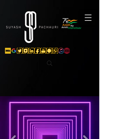
Verification: d74e5bf16d135a91