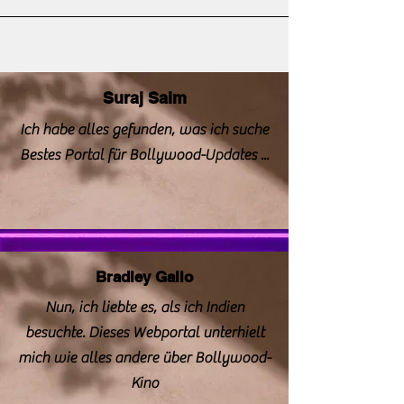
Suraj Saim
Ich habe alles gefunden, was ich suche
Bestes Portal für Bollywood-Updates ...
Bradley Gallo
Nun, ich liebte es, als ich Indien
besuchte. Dieses Webportal unterhielt
mich wie alles andere über Bollywood-
Kino