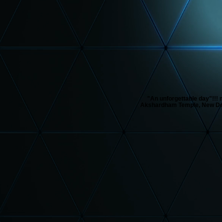
"An unforgettable day"!!! 
Akshardham Temple, New Del