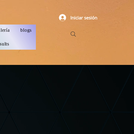
Iniciar sesión
lería
blogs
sults