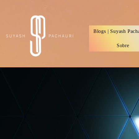
Verification: d74e5bf16d135a91
Blogs | Suyash Pach
Sobre