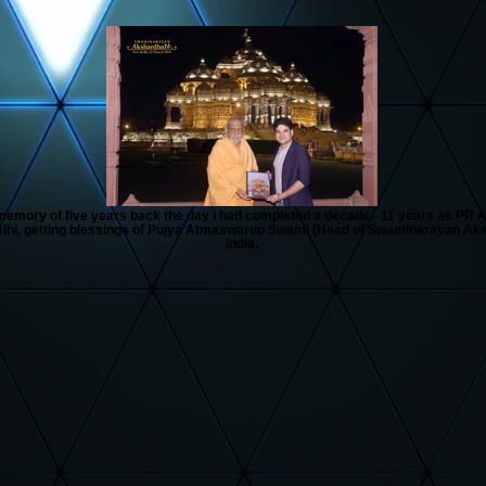
memory of five years back the day i had completed a decade - 11 years as PR Ad
hi, getting blessings of Pujya Atmaswarup Swami (Head of Swaminarayan Ak
India.