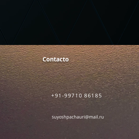
Contacto
+91-99710 86185
suyoshpachauri@mail.ru