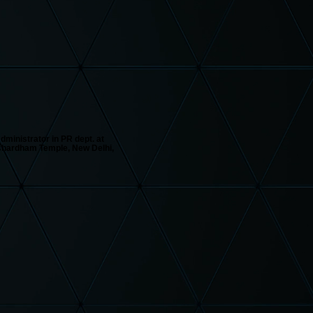
ministrator in PR dept. at
shardham Temple, New Delhi,