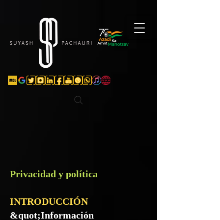
Verification: d74e5bf16d135a91
Privacidad y política
INTRODUCCIÓN
&quot;Información