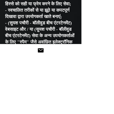
हिस्से को सही या फ्रेम करने के लिए सेवा;
- स्वचालित तरीकों से या झूठे या कपटपूर्ण
दिखावा द्वारा उपयोगकर्ता खाते बनाएं;
- (सुयश पचौरी - बॉलीवुड बीच एंटरटेनमेंट)
वेबसाइट और / या (सुयश पचौरी - बॉलीवुड
बीच एंटरटेनमेंट) सेवा के अन्य उपयोगकर्ताओं
के लिए "स्पैम" जैसे अवांछित इलेक्ट्रॉनिक
संचार बनाएं या प्रसारित करें, या अन्यथा
अन्य उपयोगकर्ताओं के आनंद के साथ
हस्तक्षेप करें (सुयश पचौरी - बॉलीवुड बीच
एंटरटेनमेंट) वेबसाइट और / या (सुयश पचौरी
- बॉलीवुड बीच एंटरटेनमेंट) सेवा;
- ऐसे तृतीय पक्ष की पूर्व लिखित सहमति के
बिना कोई भी तृतीय-पक्ष सामग्री या सामग्री
सबमिट करें;
- - किसी भी पार्टी के बौद्धिक संपदा, प्रचार,
गोपनीयता, या अन्य मालिकाना अधिकारों पर
उल्लंघन करने, गाली देने या उल्लंघन करने