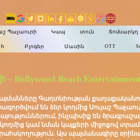
յաշ Պաչաուրի
Կապ
տուն
Տոմսարկղ
OTT
S
ահ
Բլոգեր
Մասին
– Bollywood Beach Entertainmen
պայմանները Գաղտնիության քաղաքականո
ագործվում են ձեր կողմից Սույաշ Պաչաուր
այություններում, ինչպիսիք են ծրագրաշար
ր կողմից կամ նման կայքերի միջոցով տրա
Վերահսկողություն. Այս պայմանագիրը օր