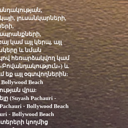
նդակության,
այի, լուսանկարների,
երի,
 ապրանքների,
 կամ այլ կերպ, այլ
նկերը և նման
պով հեռարձակվող կամ
մ («Բովանդակություն») և
 եք այլ օգտվողներին:
ollywood Beach
կության վրա:
(Suyash Pachauri -
chauri - Bollywood Beach
 - Bollywood Beach
ատերերի կողմից