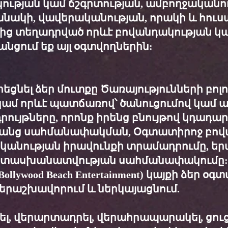
ւթյան կամ ճշգրտության, ամբողջականու
նակի, վավերականության, որակի և հուսա
ից տեղադրված որևէ բովանդակության կ
անցում եք այլ օգտվողներին:
եցնել ձեր մուտքը Ծառայությունների բոլ
մ որևէ պատճառով՝ ծանուցումով կամ առ
րույթները, որոնք իրենց բնույթով կդադա
անց սահմանափակման, Օգտատիրոջ բով
ականության իրավունքի տրամադրումը, եր
ատասխանատվության սահմանափակումը:
- Bollywood Beach Entertainment) կայքի ձեր 
ե երաշխավորում և ներկայացնում.
նել, վերարտադրել, վերահրապարակել, ցուց