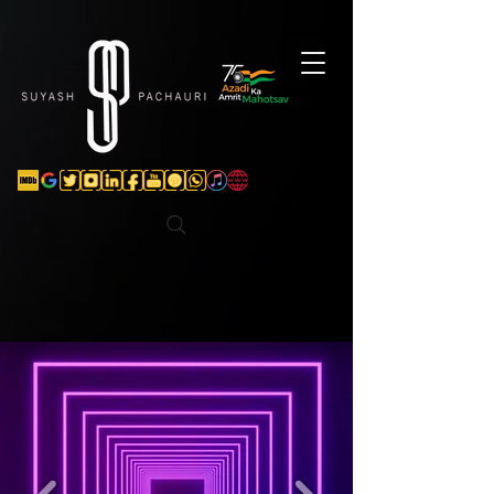
Verification: d74e5bf16d135a91