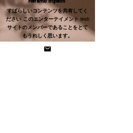
Heramb Tripathi
すばらしいコンテンツを共有してく
ださい このエンターテイメント Web
サイトのメンバーであることをとて
もうれしく思います。
序章
こんにちは、
監督と映画製作の分野での私の成果と、インド映画
産業での私の人生を垣間見ることができて嬉しく思
います.
探検。感謝。アプローチ。
映画編集者。映画監督。映画ファンのための映画ブ
ログ。