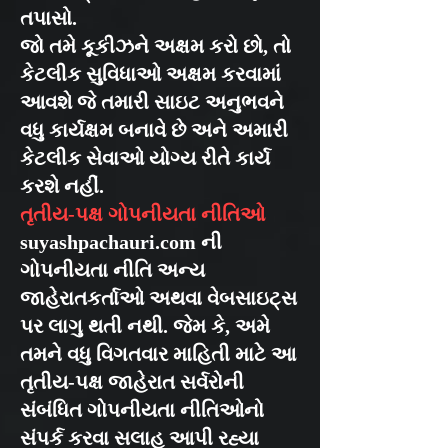
તપાસો.
જો તમે કૂકીઝને અક્ષમ કરો છો, તો
કેટલીક સુવિધાઓ અક્ષમ કરવામાં
આવશે જે તમારી સાઇટ અનુભવને
વધુ કાર્યક્ષમ બનાવે છે અને અમારી
કેટલીક સેવાઓ યોગ્ય રીતે કાર્ય
કરશે નહીં.
તૃતીય-પક્ષ ગોપનીયતા નીતિઓ
suyashpachauri.com ની
ગોપનીયતા નીતિ અન્ય
જાહેરાતકર્તાઓ અથવા વેબસાઇટ્સ
પર લાગુ થતી નથી. જેમ કે, અમે
તમને વધુ વિગતવાર માહિતી માટે આ
તૃતીય-પક્ષ જાહેરાત સર્વરોની
સંબંધિત ગોપનીયતા નીતિઓનો
સંપર્ક કરવા સલાહ આપી રહ્યા