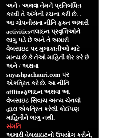
અને / અથવા તેમને પ્રતિબંધિત
કરવી તે અંગેની રચના કરી છે. .
આ ગોપનીયતા નીતિ ફક્ત અમારી
activitiesનલાઇન પ્રવૃત્તિઓને
લાગુ પડે છે અને તે અમારી
વેબસાઇટ પર મુલાકાતીઓ માટે
માન્ય છે કે તેઓ માહિતી શેર કરે છે
અને / અથવા
suyashpachauri.com પર
એકત્રિત કરે છે. આ નીતિ
offlineફલાઇન અથવા આ
વેબસાઇટ સિવાય અન્ય ચેનલો
દ્વારા એકત્રિત કરેલી કોઈપણ
માહિતીને લાગુ નથી.
સંમતિ
અમારી વેબસાઇટનો ઉપયોગ કરીને,