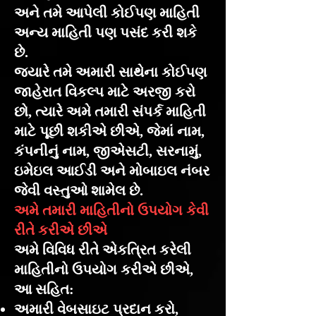
અને તમે આપેલી કોઈપણ માહિતી
અન્ય માહિતી પણ પસંદ કરી શકે
છે.
જ્યારે તમે અમારી સાથેના કોઈપણ
જાહેરાત વિકલ્પ માટે અરજી કરો
છો, ત્યારે અમે તમારી સંપર્ક માહિતી
માટે પૂછી શકીએ છીએ, જેમાં નામ,
કંપનીનું નામ, જીએસટી, સરનામું,
ઇમેઇલ આઈડી અને મોબાઇલ નંબર
જેવી વસ્તુઓ શામેલ છે.
અમે તમારી માહિતીનો ઉપયોગ કેવી
રીતે કરીએ છીએ
અમે વિવિધ રીતે એકત્રિત કરેલી
માહિતીનો ઉપયોગ કરીએ છીએ,
આ સહિત:
અમારી વેબસાઇટ પ્રદાન કરો,