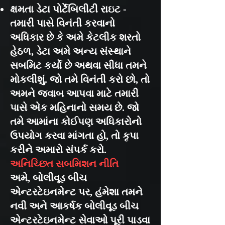
ક્ષમતા ડેટા પોર્ટેબિલીટી રાઇટ -
તમારી પાસે વિનંતી કરવાનો
અધિકાર છે કે અમે કેટલીક શરતો
હેઠળ, ડેટા અમે અન્ય સંસ્થાને
સબમિટ કર્યો છે અથવા સીધા તમને
મોકલીશું. જો તમે વિનંતી કરો છો, તો
અમને જવાબ આપવા માટે તમારી
પાસે એક મહિનાનો સમય છે. જો
તમે આમાંના કોઈપણ અધિકારોનો
ઉપયોગ કરવા માંગતા હો, તો કૃપા
કરીને અમારો સંપર્ક કરો.
અનિચ્છિત સબમિશન નીતિ
અમે, બોલીવૂડ બીચ
એન્ટરટેઇનમેન્ટ પર, હંમેશા તમને
નવી અને આકર્ષક બોલીવૂડ બીચ
એન્ટરટેઇનમેન્ટ સેવાઓ પૂરી પાડવા