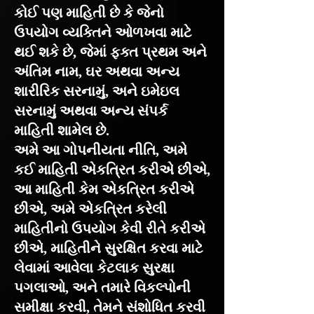
કોઈ પણ માહિતી છે કે જેનો
ઉપયોગ વ્યક્તિને ઓળખવા માટે
થઈ શકે છે, જેમાં ફક્ત પ્રથમ અને
અંતિમ નામ, ઘર અથવા અન્ય
શારીરિક સરનામું, અને ઇમેઇલ
સરનામું અથવા અન્ય સંપર્ક
માહિતી શામેલ છે.
અમે આ ગોપનીયતા નીતિ, અમે
કઈ માહિતી એકત્રિત કરીએ છીએ,
આ માહિતી કેમ એકત્રિત કરીએ
છીએ, અમે એકત્રિત કરેલી
માહિતીનો ઉપયોગ કેવી રીતે કરીએ
છીએ, માહિતીને સુરક્ષિત કરવા માટે
લેવામાં આવેલા કેટલાક સુરક્ષા
પગલાઓ, અને તમારે વિકલ્પોની
સમીક્ષા કરવી, તેમને સંશોધિત કરવી