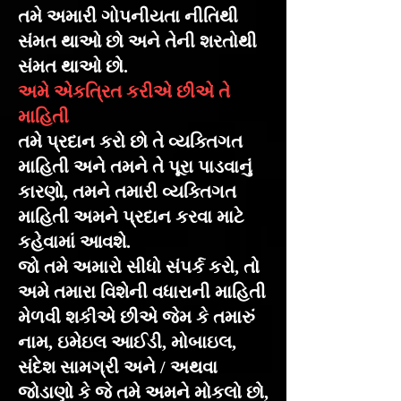
તમે અમારી ગોપનીયતા નીતિથી
સંમત થાઓ છો અને તેની શરતોથી
સંમત થાઓ છો.
અમે એકત્રિત કરીએ છીએ તે
માહિતી
તમે પ્રદાન કરો છો તે વ્યક્તિગત
માહિતી અને તમને તે પૂરા પાડવાનું
કારણો, તમને તમારી વ્યક્તિગત
માહિતી અમને પ્રદાન કરવા માટે
કહેવામાં આવશે.
જો તમે અમારો સીધો સંપર્ક કરો, તો
અમે તમારા વિશેની વધારાની માહિતી
મેળવી શકીએ છીએ જેમ કે તમારું
નામ, ઇમેઇલ આઈડી, મોબાઇલ,
સંદેશ સામગ્રી અને / અથવા
જોડાણો કે જે તમે અમને મોકલો છો,