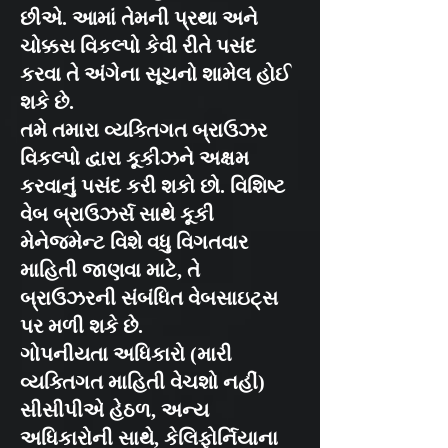
છીએ. આમાં તેમની પ્રથા અને
ચોક્કસ વિકલ્પો કેવી રીતે પસંદ
કરવા તે અંગેના સૂચનો શામેલ હોઈ
શકે છે.
તમે તમારા વ્યક્તિગત બ્રાઉઝર
વિકલ્પો દ્વારા કૂકીઝને અક્ષમ
કરવાનું પસંદ કરી શકો છો. વિશિષ્ટ
વેબ બ્રાઉઝર્સ સાથે કૂકી
મેનેજમેન્ટ વિશે વધુ વિગતવાર
માહિતી જાણવા માટે, તે
બ્રાઉઝરની સંબંધિત વેબસાઇટ્સ
પર મળી શકે છે.
ગોપનીયતા અધિકારો (મારી
વ્યક્તિગત માહિતી વેચશો નહીં)
સીસીપીએ હેઠળ, અન્ય
અધિકારોની સાથે, કેલિફોર્નિયાના