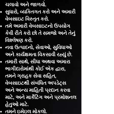
ચલાવો અને જાળવો.
સુધારો, વ્યક્તિગત કરો અને અમારી
વેબસાઇટ વિસ્તૃત કરો.
તમે અમારી વેબસાઇટનો ઉપયોગ
કેવી રીતે કરો છો તે સમજો અને તેનું
વિશ્લેષણ કરો.
નવા ઉત્પાદનો, સેવાઓ, સુવિધાઓ
અને કાર્યક્ષમતા વિકસાવી રહ્યું છે.
તમારી સાથે, સીધા અથવા અમારા
ભાગીદારોમાંથી કોઈ એક દ્વારા,
તમને ગ્રાહક સેવા સહિત,
વેબસાઇટથી સંબંધિત અપડેટ્સ
અને અન્ય માહિતી પ્રદાન કરવા
માટે, અને માર્કેટિંગ અને પ્રમોશનલ
હેતુઓ માટે.
તમને ઇમેઇલ મોકલો.