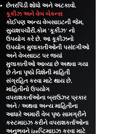
છેતરપિંડી શોધો અને અટકાવો.
કૂકીઝ અને વેબ બેકન્સ
કોઈપણ અન્ય વેબસાઇટની જેમ,
સુયશપચૌરી.કોમ 'કૂકીઝ' નો
ઉપયોગ કરે છે. આ કૂકીઝનો
ઉપયોગ મુલાકાતીઓની પસંદગીઓ
અને વેબસાઇટ પર જ્યાં
મુલાકાતીઓ આવ્યા છે અથવા ગયા
છે તેના પૃષ્ઠો વિશેની માહિતી
સંગ્રહિત કરવા માટે થાય છે.
માહિતીનો ઉપયોગ
વપરાશકર્તાઓના બ્રાઉઝર પ્રકાર
અને / અથવા અન્ય માહિતીના
આધારે અમારી વેબ પૃષ્ઠ સામગ્રીને
કસ્ટમાઇઝ કરીને વપરાશકર્તાઓના
અનુભવને izeપ્ટિમાઇઝ કરવા માટે