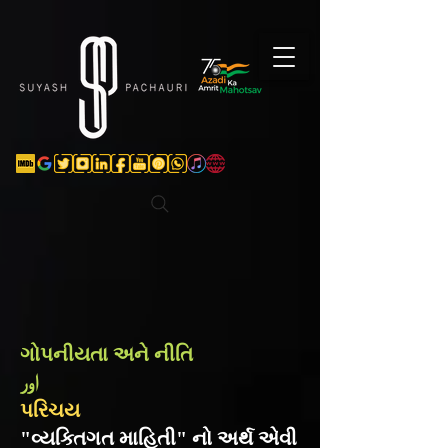
Verification: d74e5bf16d135a91
ગોપનીયતા અને નીતિ
اور
પરિચય
"વ્યક્તિગત માહિતી" નો અર્થ એવી