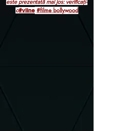
este prezentată mai jos: verificați-
#filme bollywood
#viine
o